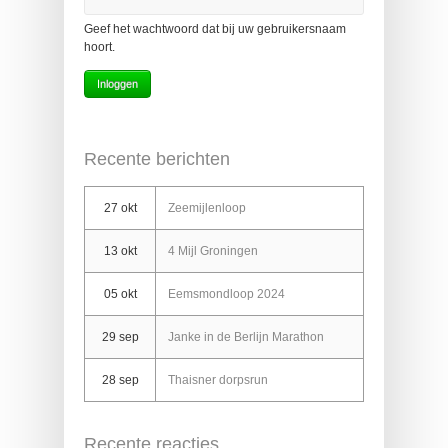
Geef het wachtwoord dat bij uw gebruikersnaam
hoort.
Recente berichten
27 okt
Zeemijlenloop
13 okt
4 Mijl Groningen
05 okt
Eemsmondloop 2024
29 sep
Janke in de Berlijn Marathon
28 sep
Thaisner dorpsrun
Recente reacties