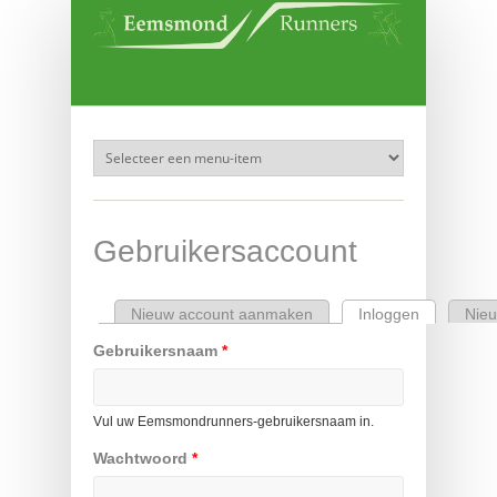
Overslaan en naar de inhoud gaan
Gebruikersaccount
Nieuw account aanmaken
Inloggen
(actieve ta
Nie
Primaire tabs
Gebruikersnaam
*
Vul uw Eemsmondrunners-gebruikersnaam in.
Wachtwoord
*