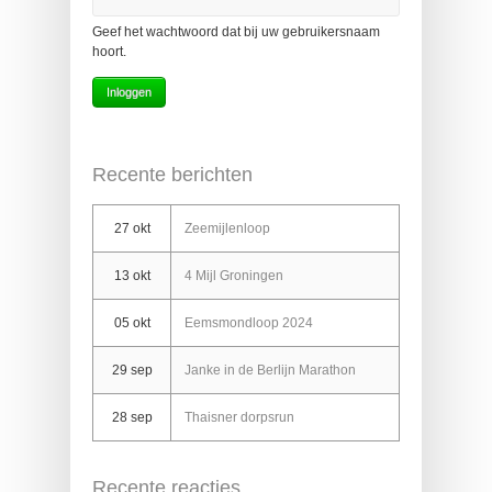
Geef het wachtwoord dat bij uw gebruikersnaam
hoort.
Recente berichten
27 okt
Zeemijlenloop
13 okt
4 Mijl Groningen
05 okt
Eemsmondloop 2024
29 sep
Janke in de Berlijn Marathon
28 sep
Thaisner dorpsrun
Recente reacties