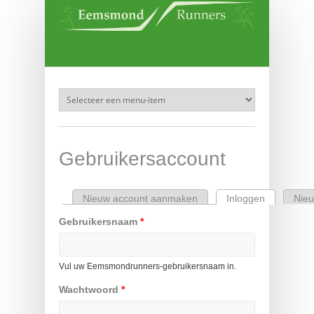
Overslaan en naar de inhoud gaan
Gebruikersaccount
Nieuw account aanmaken
Inloggen
(actieve ta
Nie
Primaire tabs
Gebruikersnaam
*
Vul uw Eemsmondrunners-gebruikersnaam in.
Wachtwoord
*