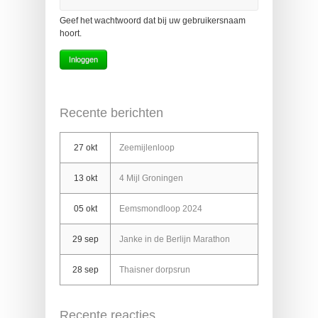
Geef het wachtwoord dat bij uw gebruikersnaam
hoort.
Recente berichten
27 okt
Zeemijlenloop
13 okt
4 Mijl Groningen
05 okt
Eemsmondloop 2024
29 sep
Janke in de Berlijn Marathon
28 sep
Thaisner dorpsrun
Recente reacties