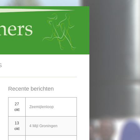
S
Recente berichten
27
Zeemijlenloop
okt
13
4 Mijl Groningen
okt