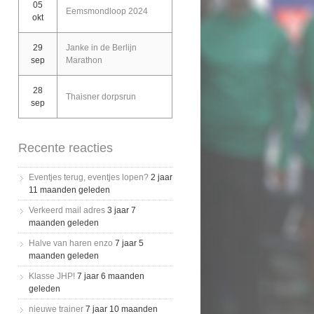
05
Eemsmondloop 2024
okt
29
Janke in de Berlijn
sep
Marathon
28
Thaisner dorpsrun
sep
Recente reacties
Eventjes terug, eventjes lopen?
2 jaar
11 maanden geleden
Verkeerd mail adres
3 jaar 7
maanden geleden
Halve van haren enzo
7 jaar 5
maanden geleden
Klasse JHP!
7 jaar 6 maanden
geleden
nieuwe trainer
7 jaar 10 maanden