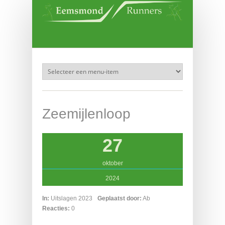
Overslaan en naar de inhoud gaan
Zeemijlenloop
27
oktober
2024
In:
Uitslagen 2023
Geplaatst door:
Ab
Reacties:
0