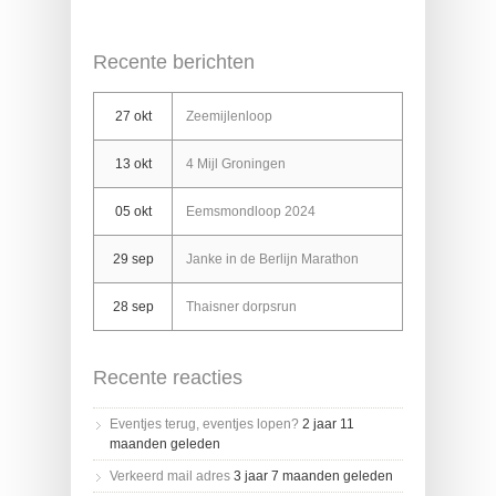
Recente berichten
27 okt
Zeemijlenloop
13 okt
4 Mijl Groningen
05 okt
Eemsmondloop 2024
29 sep
Janke in de Berlijn Marathon
28 sep
Thaisner dorpsrun
Recente reacties
Eventjes terug, eventjes lopen?
2 jaar 11
maanden geleden
Verkeerd mail adres
3 jaar 7 maanden geleden