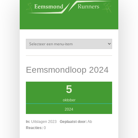
Overslaan en naar de inhoud gaan
Eemsmondloop 2024
5
oktober
2024
In:
Uitslagen 2023
Geplaatst door:
Ab
Reacties:
0