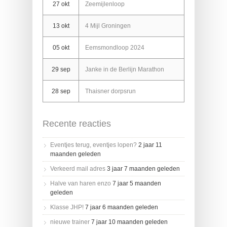
27 okt
Zeemijlenloop
13 okt
4 Mijl Groningen
05 okt
Eemsmondloop 2024
29 sep
Janke in de Berlijn Marathon
28 sep
Thaisner dorpsrun
Recente reacties
Eventjes terug, eventjes lopen?
2 jaar 11
maanden geleden
Verkeerd mail adres
3 jaar 7 maanden geleden
Halve van haren enzo
7 jaar 5 maanden
geleden
Klasse JHP!
7 jaar 6 maanden geleden
nieuwe trainer
7 jaar 10 maanden geleden