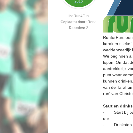
2016
In:
Run4Fun
Geplaatst door:
Rene
Reacties:
2
RunforFun: een 
karakteristieke
waddenzeedijk 
We beginnen all
lopen. Omdat de
aantrekkelijk v
punt waar versc
kunnen drinken.
van de Tarahuma
run' van Christ
Start en drink
- Start bij par
uur.
- Drinkstop bi