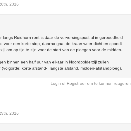
 28th, 2016
r langs Ruidhorn rent is daar de verversingspost al in gereeedheid
id voor een korte stop; daarna gaat de kraan weer dicht en spoedt
ijl om op tijd te zijn voor de start van de ploegen voor de midden-
n binnen een half uur van elkaar in Noordpolderzijl zullen
 (volgorde: korte afstand-, langste afstand, midden-afstandploeg).
Login
of
Registreer
om te kunnen reageren
 29th, 2016