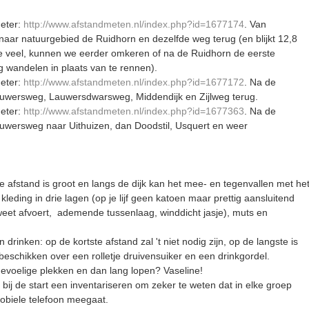
eter:
http://www.afstandmeten.nl/index.php?id=1677174
. Van
 naar natuurgebied de Ruidhorn en dezelfde weg terug (en blijkt 12,8
te veel, kunnen we eerder omkeren of na de Ruidhorn de eerste
ig wandelen in plaats van te rennen).
eter:
http://www.afstandmeten.nl/index.php?id=1677172
. Na de
auwersweg, Lauwersdwarsweg, Middendijk en Zijlweg terug.
eter:
http://www.afstandmeten.nl/index.php?id=1677363
. Na de
uwersweg naar Uithuizen, dan Doodstil, Usquert en weer
fstand is groot en langs de dijk kan het mee- en tegenvallen met he
leding in drie lagen (op je lijf geen katoen maar prettig aansluitend
weet afvoert, ademende tussenlaag, winddicht jasje), muts en
inken: op de kortste afstand zal 't niet nodig zijn, op de langste is
beschikken over een rolletje druivensuiker en een drinkgordel.
oelige plekken en dan lang lopen? Vaseline!
ij de start een inventariseren om zeker te weten dat in elke groep
obiele telefoon meegaat.