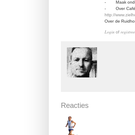
- Maak onderw
- Over Café 't
http://www.zielh
Over de Ruidho
Login
registree
of
Reacties