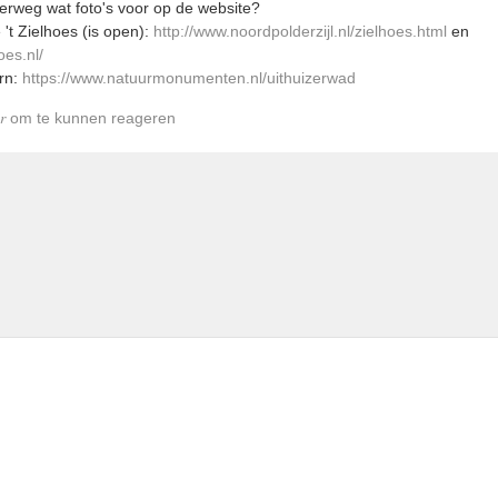
eg wat foto's voor op de website?
 Zielhoes (is open):
http://www.noordpolderzijl.nl/zielhoes.html
en
oes.nl/
rn:
https://www.natuurmonumenten.nl/uithuizerwad
r
om te kunnen reageren