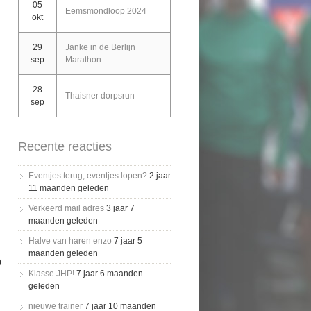
05
Eemsmondloop 2024
okt
29
Janke in de Berlijn
sep
Marathon
28
Thaisner dorpsrun
sep
Recente reacties
Eventjes terug, eventjes lopen?
2 jaar
11 maanden geleden
Verkeerd mail adres
3 jaar 7
maanden geleden
Halve van haren enzo
7 jaar 5
maanden geleden
0
Klasse JHP!
7 jaar 6 maanden
geleden
nieuwe trainer
7 jaar 10 maanden