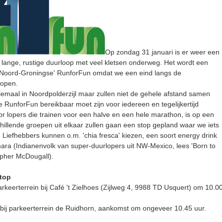
Op zondag 31 januari is er weer een
lange, rustige duurloop met veel kletsen onderweg. Het wordt een
 'Noord-Groningse' RunforFun omdat we een eind langs de
lopen.
emaal in Noordpolderzijl maar zullen niet de gehele afstand samen
 RunforFun bereikbaar moet zijn voor iedereen en tegelijkertijd
oor lopers die trainen voor een halve en een hele marathon, is op een
hillende groepen uit elkaar zullen gaan een stop gepland waar we iets
 Liefhebbers kunnen o.m. 'chia fresca' kiezen, een soort energy drink
ra (Indianenvolk van super-duurlopers uit NW-Mexico, lees 'Born to
opher McDougall).
stop
keerterrein bij Café 't Zielhoes (Zijlweg 4, 9988 TD Usquert) om 10.0
j parkeerterrein de Ruidhorn, aankomst om ongeveer 10.45 uur.