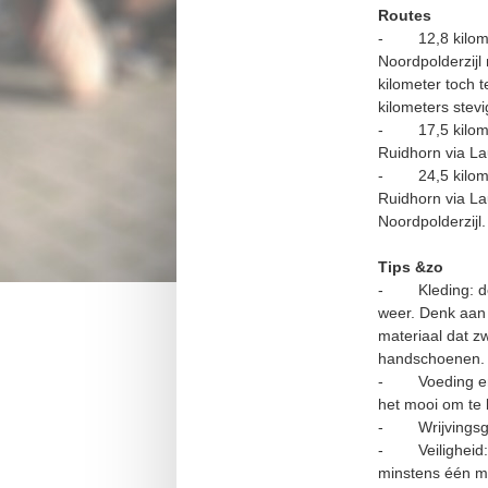
Routes
- 12,8 kilom
Noordpolderzijl
kilometer toch 
kilometers stev
- 17,5 kilom
Ruidhorn via L
- 24,5 kilom
Ruidhorn via La
Noordpolderzijl.
Tips &zo
- Kleding: de a
weer. Denk aan k
materiaal dat z
handschoenen.
- Voeding en dr
het mooi om te 
- Wrijvingsgev
- Veiligheid: b
minstens één m