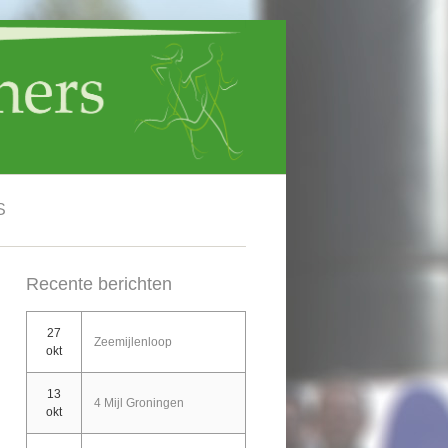
S
Recente berichten
27
Zeemijlenloop
okt
13
4 Mijl Groningen
okt