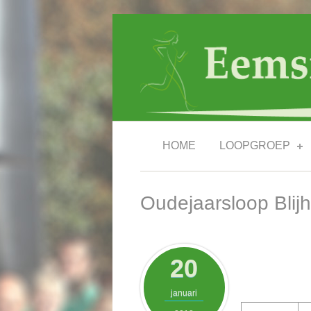
Overslaan en naar de inhoud gaan
HOME
LOOPGROEP
Oudejaarsloop Bli
20
januari