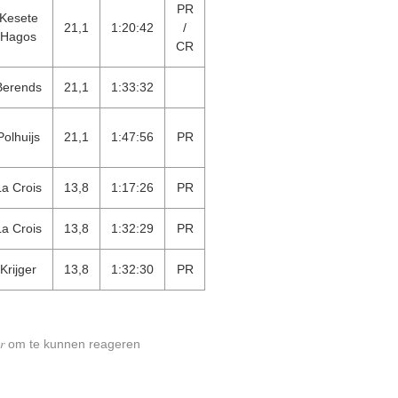
PR
Kesete
21,1
1:20:42
/
Hagos
CR
Berends
21,1
1:33:32
Polhuijs
21,1
1:47:56
PR
La Crois
13,8
1:17:26
PR
La Crois
13,8
1:32:29
PR
Krijger
13,8
1:32:30
PR
r
om te kunnen reageren