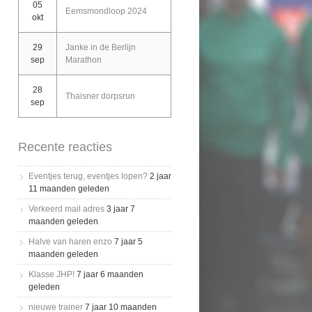
05
Eemsmondloop 2024
okt
29
Janke in de Berlijn
sep
Marathon
28
Thaisner dorpsrun
sep
Recente reacties
Eventjes terug, eventjes lopen?
2 jaar
11 maanden geleden
Verkeerd mail adres
3 jaar 7
maanden geleden
Halve van haren enzo
7 jaar 5
maanden geleden
Klasse JHP!
7 jaar 6 maanden
geleden
nieuwe trainer
7 jaar 10 maanden