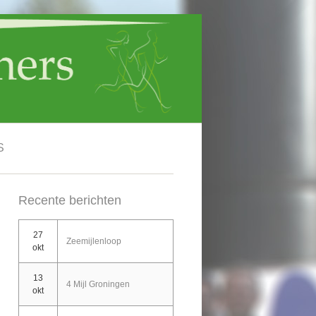
S
Recente berichten
27
Zeemijlenloop
okt
13
4 Mijl Groningen
okt