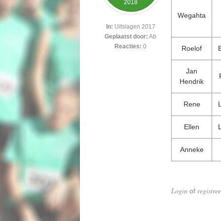
2018
Wegahta
In:
Uitslagen 2017
Geplaatst door:
Ab
Reacties:
0
Roelof
Jan
Hendrik
Rene
Ellen
Anneke
Login
registree
of