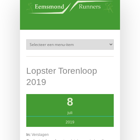
Overslaan en naar de inhoud gaan
Lopster Torenloop
2019
8
juli
2019
In:
Verslagen