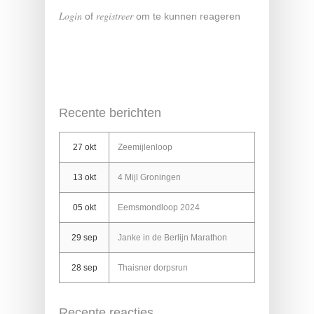
Login
registreer
of
om te kunnen reageren
Recente berichten
27 okt
Zeemijlenloop
13 okt
4 Mijl Groningen
05 okt
Eemsmondloop 2024
29 sep
Janke in de Berlijn Marathon
28 sep
Thaisner dorpsrun
Recente reacties